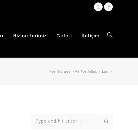
da
Hizmetlerimiz
Galeri
İletişim
Mes Garage
>
All Portfolios
>
Lastik