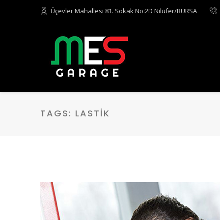
Üçevler Mahallesi 81. Sokak No:2D Nilüfer/BURSA
TAGS:
LASTIK