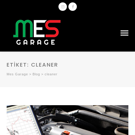
ETIKET:
CLEANER
Mes Garage
>
Blog
>
cleaner