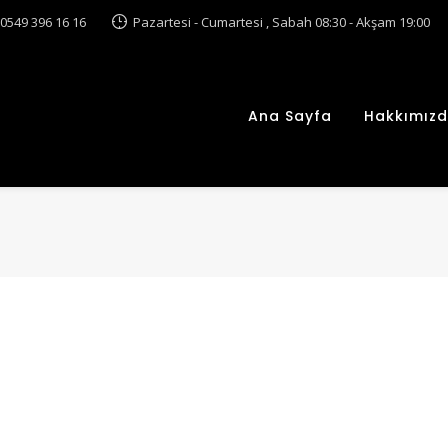
0549 396 16 16
Pazartesi - Cumartesi , Sabah 08:30 - Akşam 19:00
Ana Sayfa
Hakkımız