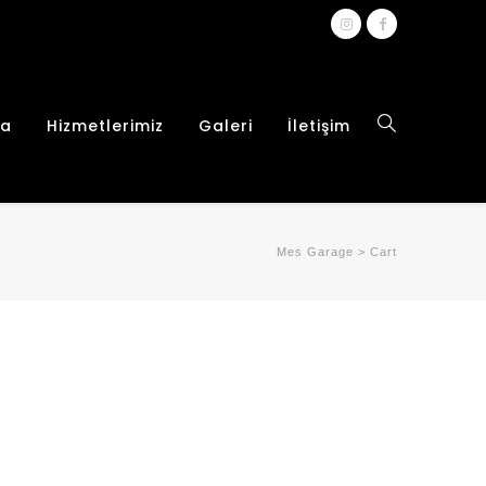
da
Hizmetlerimiz
Galeri
İletişim
Mes Garage
>
Cart