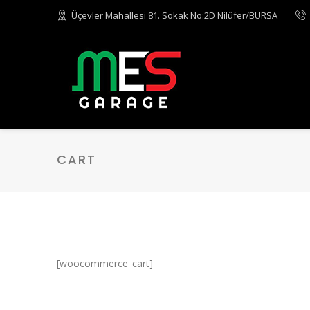
Üçevler Mahallesi 81. Sokak No:2D Nilüfer/BURSA
CART
[woocommerce_cart]